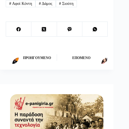
#
Αφοί Κόντη
#
Δάμος
#
Σιούτη
ΠΡΟΗΓΟΎΜΕΝΟ
ΕΠΌΜΕΝΟ