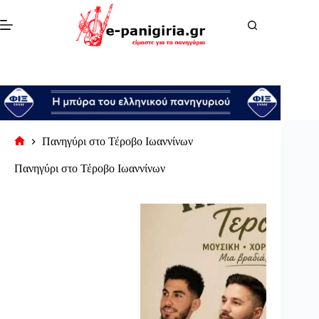
Μετάβαση
στο
περιεχόμενο
Πανηγύρι στο Τέροβο Ιωαννίνων
Αρχική
σελίδα
Πανηγύρι στο Τέροβο Ιωαννίνων