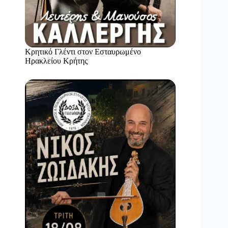
Κρητικό Γλέντι στον Εσταυρωμένο
Ηρακλείου Κρήτης