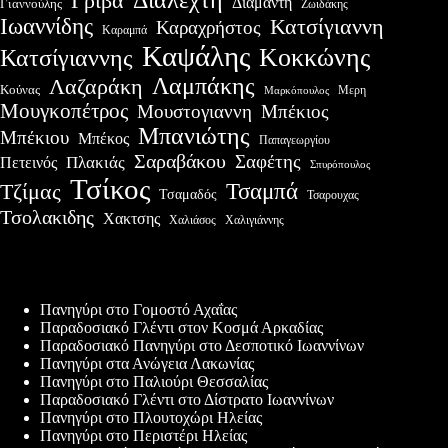
Γρίβα
Διαμαντη
Γιαννούλης
Ζωιδάκης
Ιωαννίδης
Κατσίγιαννη
Καραχρήστος
Καραμπά
Καψάλης
Κοκκώνης
Κατσίγιαννης
Λαμπάκης
Λαζαράκη
Κούνας
Μερη
Μαρκόπουλος
Μουγκοπέτρος
Μουστογιαννη
Μπέκιος
Μπανιώτης
Μπέκιου
Μπέκος
Παπαγεωργίου
Σαραβάκου
Σαφέτης
Πλακιάς
Πετεινός
Σπυρόπουλος
Τσίκος
Τσαμπά
Τζίμας
Τσαμαδός
Τσαρουχας
Τσολακιδης
Χακτσης
Χαλιάσος
Χαλιγιάννης
Πρόσφατες δημοσιεύσεις
Πανηγύρι στο Γομοστό Αχαΐας
Παραδοσιακό Γλέντι στον Κοσμά Αρκαδίας
Παραδοσιακό Πανηγύρι στο Δεσποτικό Ιωαννίνων
Πανηγύρι στα Ανώγεια Λακωνίας
Πανηγύρι στο Παλιούρι Θεσσαλίας
Παραδοσιακό Γλέντι στο Δίστρατο Ιωαννίνων
Πανηγύρι στο Πλουτοχώρι Ηλείας
Πανηγύρι στο Περιστέρι Ηλείας