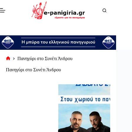
Μετάβαση
στο
περιεχόμενο
Πανηγύρι στο Συνέτι Άνδρου
Αρχική
σελίδα
Πανηγύρι στο Συνέτι Άνδρου