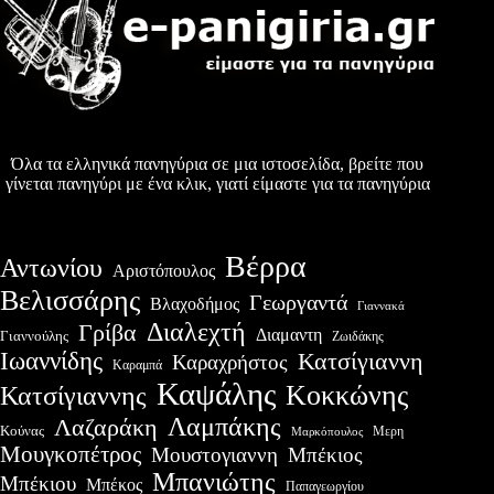
Όλα τα ελληνικά πανηγύρια σε μια ιστοσελίδα, βρείτε που
γίνεται πανηγύρι με ένα κλικ, γιατί είμαστε για τα πανηγύρια
Βέρρα
Αντωνίου
Αριστόπουλος
Βελισσάρης
Γεωργαντά
Βλαχοδήμος
Γιαννακά
Διαλεχτή
Γρίβα
Διαμαντη
Γιαννούλης
Ζωιδάκης
Ιωαννίδης
Κατσίγιαννη
Καραχρήστος
Καραμπά
Καψάλης
Κοκκώνης
Κατσίγιαννης
Λαμπάκης
Λαζαράκη
Κούνας
Μερη
Μαρκόπουλος
Μουγκοπέτρος
Μουστογιαννη
Μπέκιος
Μπανιώτης
Μπέκιου
Μπέκος
Παπαγεωργίου