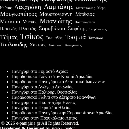
Λαμπάκης
Λαζαράκη
Κούνας
Μερη
Μαρκόπουλος
Μουγκοπέτρος
Μουστογιαννη
Μπέκιος
Μπανιώτης
Μπέκιου
Μπέκος
Παπαγεωργίου
Σαραβάκου
Σαφέτης
Πλακιάς
Πετεινός
Σπυρόπουλος
Τσίκος
Τσαμπά
Τζίμας
Τσαμαδός
Τσαρουχας
Τσολακιδης
Χακτσης
Χαλιάσος
Χαλιγιάννης
Πρόσφατες δημοσιεύσεις
Πανηγύρι στο Γομοστό Αχαΐας
Παραδοσιακό Γλέντι στον Κοσμά Αρκαδίας
Παραδοσιακό Πανηγύρι στο Δεσποτικό Ιωαννίνων
Πανηγύρι στα Ανώγεια Λακωνίας
Πανηγύρι στο Παλιούρι Θεσσαλίας
Παραδοσιακό Γλέντι στο Δίστρατο Ιωαννίνων
Πανηγύρι στο Πλουτοχώρι Ηλείας
Πανηγύρι στο Περιστέρι Ηλείας
Παραδοσιακό Πανηγύρι στην Ξηροκαρίταινα Αρκαδίας
Πανηγύρι στον Παχυκάλαμο Άρτας
© 2026 e-panigiria.gr All Rights Reserved.
Developed & Designed by
Web-Creator