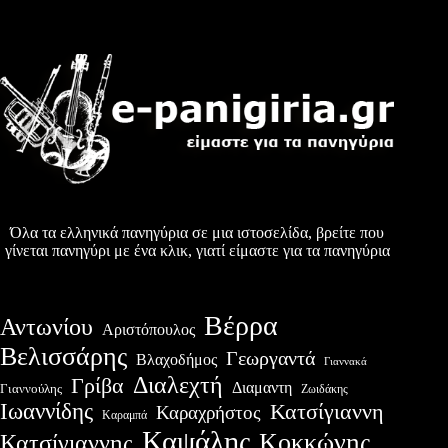
Όλα τα ελληνικά πανηγύρια σε μια ιστοσελίδα, βρείτε που
γίνεται πανηγύρι με ένα κλικ, γιατί είμαστε για τα πανηγύρια
Βέρρα
Αντωνίου
Αριστόπουλος
Βελισσάρης
Γεωργαντά
Βλαχοδήμος
Γιαννακά
Διαλεχτή
Γρίβα
Διαμαντη
Γιαννούλης
Ζωιδάκης
Ιωαννίδης
Κατσίγιαννη
Καραχρήστος
Καραμπά
Καψάλης
Κοκκώνης
Κατσίγιαννης