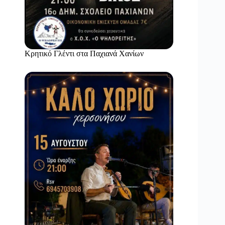
Κρητικό Γλέντι στα Παχιανά Χανίων