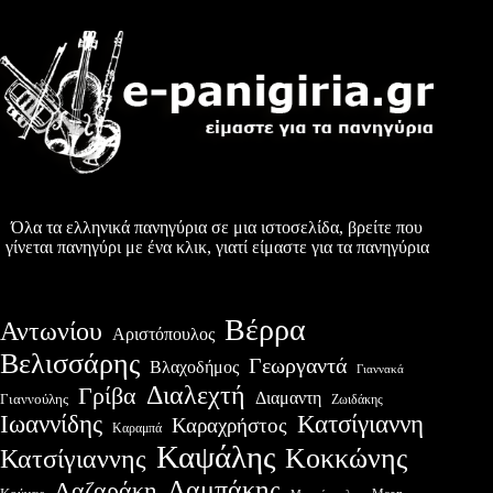
Όλα τα ελληνικά πανηγύρια σε μια ιστοσελίδα, βρείτε που
γίνεται πανηγύρι με ένα κλικ, γιατί είμαστε για τα πανηγύρια
Βέρρα
Αντωνίου
Αριστόπουλος
Βελισσάρης
Γεωργαντά
Βλαχοδήμος
Γιαννακά
Διαλεχτή
Γρίβα
Διαμαντη
Γιαννούλης
Ζωιδάκης
Ιωαννίδης
Κατσίγιαννη
Καραχρήστος
Καραμπά
Καψάλης
Κοκκώνης
Κατσίγιαννης
Λαμπάκης
Λαζαράκη