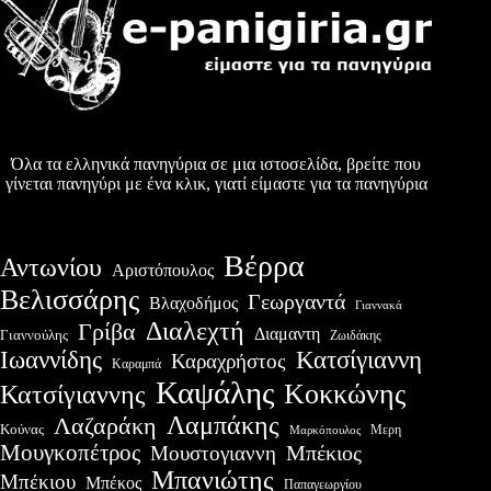
Όλα τα ελληνικά πανηγύρια σε μια ιστοσελίδα, βρείτε που
γίνεται πανηγύρι με ένα κλικ, γιατί είμαστε για τα πανηγύρια
Βέρρα
Αντωνίου
Αριστόπουλος
Βελισσάρης
Γεωργαντά
Βλαχοδήμος
Γιαννακά
Διαλεχτή
Γρίβα
Διαμαντη
Γιαννούλης
Ζωιδάκης
Ιωαννίδης
Κατσίγιαννη
Καραχρήστος
Καραμπά
Καψάλης
Κοκκώνης
Κατσίγιαννης
Λαμπάκης
Λαζαράκη
Κούνας
Μερη
Μαρκόπουλος
Μουγκοπέτρος
Μουστογιαννη
Μπέκιος
Μπανιώτης
Μπέκιου
Μπέκος
Παπαγεωργίου