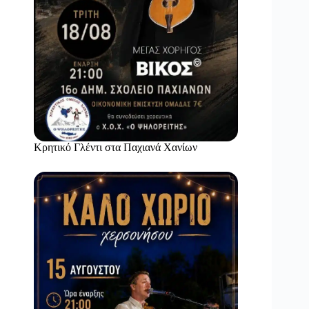
Κρητικό Γλέντι στα Παχιανά Χανίων