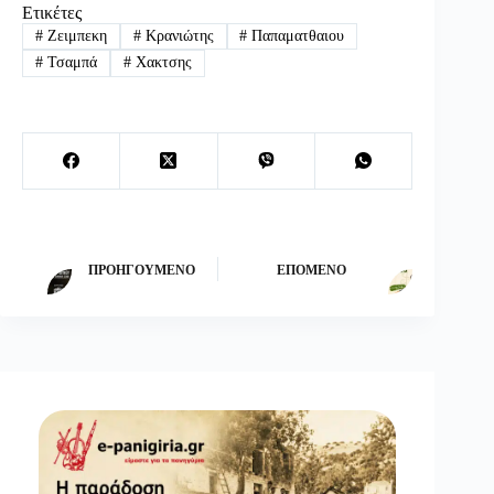
Ετικέτες
#
Ζειμπεκη
#
Κρανιώτης
#
Παπαματθαιου
#
Τσαμπά
#
Χακτσης
ΠΡΟΗΓΟΎΜΕΝΟ
ΕΠΌΜΕΝΟ