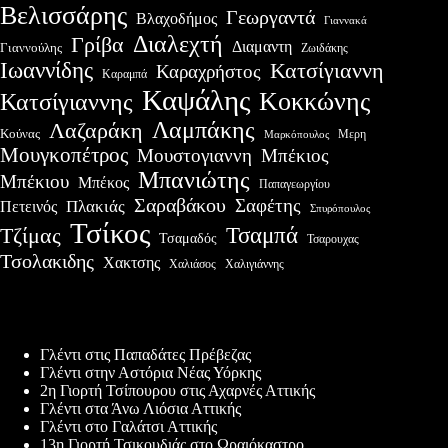
Βελισσάρης
Γεωργαντά
Βλαχοδήμος
Γιαννακά
Διαλεχτή
Γρίβα
Διαμαντη
Γιαννούλης
Ζωιδάκης
Ιωαννίδης
Κατσίγιαννη
Καραχρήστος
Καραμπά
Καψάλης
Κοκκώνης
Κατσίγιαννης
Λαμπάκης
Λαζαράκη
Κούνας
Μερη
Μαρκόπουλος
Μουγκοπέτρος
Μουστογιαννη
Μπέκιος
Μπανιώτης
Μπέκιου
Μπέκος
Παπαγεωργίου
Σαραβάκου
Σαφέτης
Πλακιάς
Πετεινός
Σπυρόπουλος
Τσίκος
Τσαμπά
Τζίμας
Τσαμαδός
Τσαρουχας
Τσολακιδης
Χακτσης
Χαλιάσος
Χαλιγιάννης
Πρόσφατες δημοσιεύσεις
Γλέντι στις Παπαδάτες Πρέβεζας
Γλέντι στην Αστόρια Νέας Υόρκης
2η Γιορτή Τσίπουρου στις Αχαρνές Αττικής
Γλέντι στα Άνω Λιόσια Αττικής
Γλέντι στο Γαλάτσι Αττικής
13η Γιορτή Τσικουδιάς στο Ωραιόκαστρο