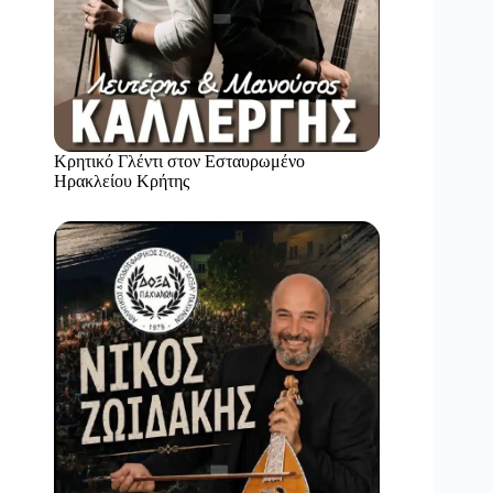
Κρητικό Γλέντι στον Εσταυρωμένο
Ηρακλείου Κρήτης