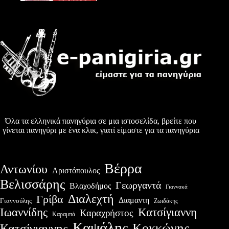
Όλα τα ελληνικά πανηγύρια σε μια ιστοσελίδα, βρείτε που
γίνεται πανηγύρι με ένα κλικ, γιατί είμαστε για τα πανηγύρια
Βέρρα
Αντωνίου
Αριστόπουλος
Βελισσάρης
Γεωργαντά
Βλαχοδήμος
Γιαννακά
Διαλεχτή
Γρίβα
Διαμαντη
Γιαννούλης
Ζωιδάκης
Ιωαννίδης
Κατσίγιαννη
Καραχρήστος
Καραμπά
Καψάλης
Κοκκώνης
Κατσίγιαννης