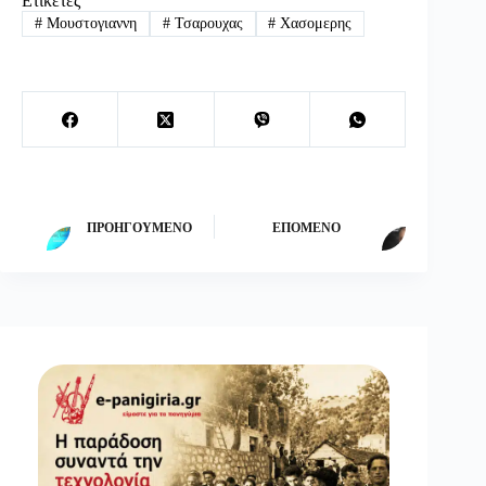
Ετικέτες
#
Μουστογιαννη
#
Τσαρουχας
#
Χασομερης
ΠΡΟΗΓΟΎΜΕΝΟ
ΕΠΌΜΕΝΟ