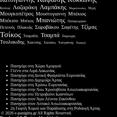
Λαμπάκης
Λαζαράκη
Κούνας
Μερη
Μαρκόπουλος
Μουγκοπέτρος
Μουστογιαννη
Μπέκιος
Μπανιώτης
Μπέκιου
Μπέκος
Παπαγεωργίου
Τζίμας
Σαραβάκου
Σαφέτης
Πλακιάς
Πετεινός
Τσίκος
Τσαμπά
Τσαμαδός
Τσαρουχας
Τσολακιδης
Χακτσης
Χαλιάσος
Χαλιγιάννης
Χαραμή
Πρόσφατες δημοσιεύσεις
Πανηγύρι στη Χώρα Αμοργού
Γλέντι στα Λιρά Λακωνίας
Πανηγύρι στη Δυτική Φραγκίστα Ευρυτανίας
Πανηγύρι στο Διχομοίρι Άρτας
Πανηγύρι στη Χρύσω Ευρυτανίας
Πανηγύρι στην Άνω Χρυσοβίτσα Αιτωλοακαρνανίας
Πανηγύρι στο Πετροβούνι Ιωαννίνων
Πανηγύρι στον Άγιο Λέοντα Ζακύνθου
Πανηγύρι στον Αστακό Αιτωλοακαρνανίας
2η Γιορτή Χορού και Παράδοσης στη Ροδαυγή Άρτας
© 2026 e-panigiria.gr All Rights Reserved.