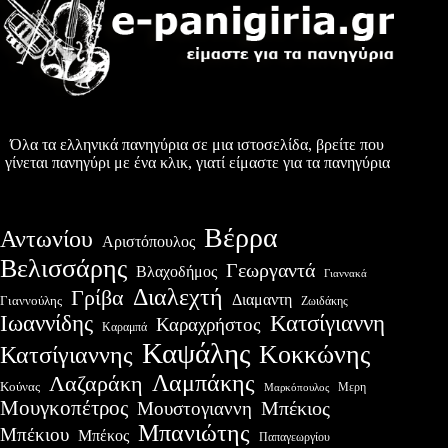
Όλα τα ελληνικά πανηγύρια σε μια ιστοσελίδα, βρείτε που
γίνεται πανηγύρι με ένα κλικ, γιατί είμαστε για τα πανηγύρια
Βέρρα
Αντωνίου
Αριστόπουλος
Βελισσάρης
Γεωργαντά
Βλαχοδήμος
Γιαννακά
Διαλεχτή
Γρίβα
Διαμαντη
Γιαννούλης
Ζωιδάκης
Ιωαννίδης
Κατσίγιαννη
Καραχρήστος
Καραμπά
Καψάλης
Κοκκώνης
Κατσίγιαννης
Λαμπάκης
Λαζαράκη
Κούνας
Μερη
Μαρκόπουλος
Μουγκοπέτρος
Μουστογιαννη
Μπέκιος
Μπανιώτης
Μπέκιου
Μπέκος
Παπαγεωργίου