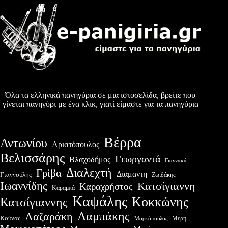
Όλα τα ελληνικά πανηγύρια σε μια ιστοσελίδα, βρείτε που
γίνεται πανηγύρι με ένα κλικ, γιατί είμαστε για τα πανηγύρια
Βέρρα
Αντωνίου
Αριστόπουλος
Βελισσάρης
Γεωργαντά
Βλαχοδήμος
Γιαννακά
Διαλεχτή
Γρίβα
Διαμαντη
Γιαννούλης
Ζωιδάκης
Ιωαννίδης
Κατσίγιαννη
Καραχρήστος
Καραμπά
Καψάλης
Κοκκώνης
Κατσίγιαννης
Λαμπάκης
Λαζαράκη
Κούνας
Μερη
Μαρκόπουλος