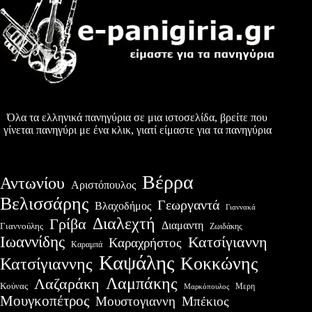
Όλα τα ελληνικά πανηγύρια σε μια ιστοσελίδα, βρείτε που
γίνεται πανηγύρι με ένα κλικ, γιατί είμαστε για τα πανηγύρια
Βέρρα
Αντωνίου
Αριστόπουλος
Βελισσάρης
Γεωργαντά
Βλαχοδήμος
Γιαννακά
Διαλεχτή
Γρίβα
Διαμαντη
Γιαννούλης
Ζωιδάκης
Ιωαννίδης
Κατσίγιαννη
Καραχρήστος
Καραμπά
Καψάλης
Κοκκώνης
Κατσίγιαννης
Λαμπάκης
Λαζαράκη
Κούνας
Μερη
Μαρκόπουλος
Μουγκοπέτρος
Μουστογιαννη
Μπέκιος