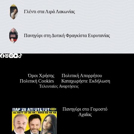
Γλέντι στα Λιρά Λακωνίας
Πανηγύρι στη Δυτική Φραγκίστα Ευρυτανίας
Όροι Χρήσης
Πολιτική Απορρήτου
Πολιτική Cookies
Καταχωρήστε Εκδήλωση
Τελευταίες Αναρτήσεις
Πανηγύρι στο Γομοστό
Αχαΐας