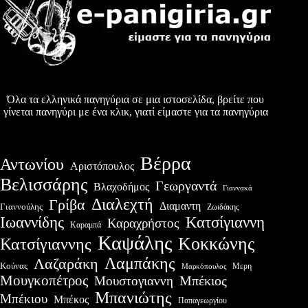
Όλα τα ελληνικά πανηγύρια σε μια ιστοσελίδα, βρείτε που
γίνεται πανηγύρι με ένα κλικ, γιατί είμαστε για τα πανηγύρια
Βέρρα
Αντωνίου
Αριστόπουλος
Βελισσάρης
Γεωργαντά
Βλαχοδήμος
Γιαννακά
Διαλεχτή
Γρίβα
Διαμαντη
Γιαννούλης
Ζωιδάκης
Ιωαννίδης
Κατσίγιαννη
Καραχρήστος
Καραμπά
Καψάλης
Κοκκώνης
Κατσίγιαννης
Λαμπάκης
Λαζαράκη
Κούνας
Μερη
Μαρκόπουλος
Μουγκοπέτρος
Μουστογιαννη
Μπέκιος
Μπανιώτης
Μπέκιου
Μπέκος
Παπαγεωργίου