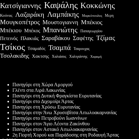
Καψάλης
Κοκκώνης
Κατσίγιαννης
Λαμπάκης
Λαζαράκη
Κούνας
Μερη
Μαρκόπουλος
Μουγκοπέτρος
Μουστογιαννη
Μπέκιος
Μπανιώτης
Μπέκιου
Μπέκος
Παπαγεωργίου
Τζίμας
Σαραβάκου
Σαφέτης
Πλακιάς
Πετεινός
Τσίκος
Τσαμπά
Τσαμαδός
Τσαρουχας
Τσολακιδης
Χακτσης
Χαλιάσος
Χαλιγιάννης
Χαραμή
Πρόσφατες δημοσιεύσεις
Πανηγύρι στη Χώρα Αμοργού
Γλέντι στα Λιρά Λακωνίας
Πανηγύρι στη Δυτική Φραγκίστα Ευρυτανίας
Πανηγύρι στο Διχομοίρι Άρτας
Πανηγύρι στη Χρύσω Ευρυτανίας
Πανηγύρι στην Άνω Χρυσοβίτσα Αιτωλοακαρνανίας
Πανηγύρι στο Πετροβούνι Ιωαννίνων
Πανηγύρι στον Άγιο Λέοντα Ζακύνθου
Πανηγύρι στον Αστακό Αιτωλοακαρνανίας
2η Γιορτή Χορού και Παράδοσης στη Ροδαυγή Άρτας