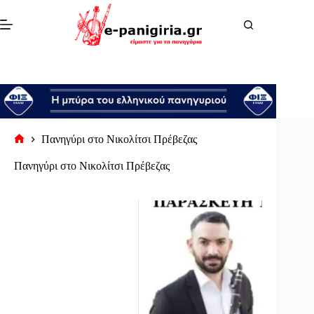
Μετάβαση
στο
περιεχόμενο
Πανηγύρι στο Νικολίτσι Πρέβεζας
Αρχική
σελίδα
Πανηγύρι στο Νικολίτσι Πρέβεζας