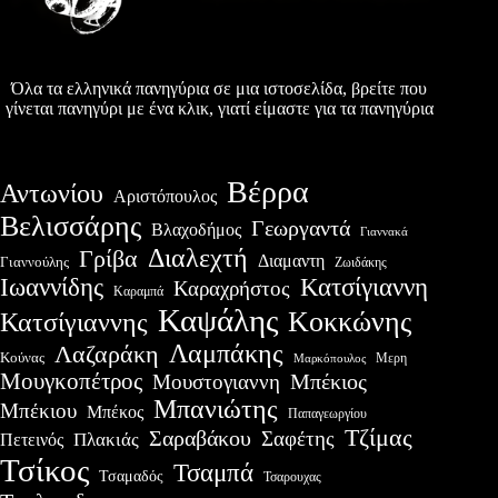
Όλα τα ελληνικά πανηγύρια σε μια ιστοσελίδα, βρείτε που
γίνεται πανηγύρι με ένα κλικ, γιατί είμαστε για τα πανηγύρια
Βέρρα
Αντωνίου
Αριστόπουλος
Βελισσάρης
Γεωργαντά
Βλαχοδήμος
Γιαννακά
Διαλεχτή
Γρίβα
Διαμαντη
Γιαννούλης
Ζωιδάκης
Ιωαννίδης
Κατσίγιαννη
Καραχρήστος
Καραμπά
Καψάλης
Κοκκώνης
Κατσίγιαννης
Λαμπάκης
Λαζαράκη
Κούνας
Μερη
Μαρκόπουλος
Μουγκοπέτρος
Μουστογιαννη
Μπέκιος
Μπανιώτης
Μπέκιου
Μπέκος
Παπαγεωργίου
Τζίμας
Σαραβάκου
Σαφέτης
Πλακιάς
Πετεινός
Τσίκος
Τσαμπά
Τσαμαδός
Τσαρουχας