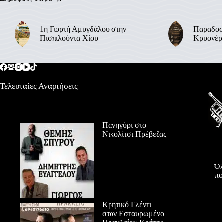
1η Γιορτή Αμυγδάλου στην
Παραδοσ
Πισπιλούντα Χίου
Κρυονέρ
Τελευταίες Αναρτήσεις
Πανηγύρι στο
Νικολίτσι Πρέβεζας
Όλ
πο
Κρητικό Γλέντι
στον Εσταυρωμένο