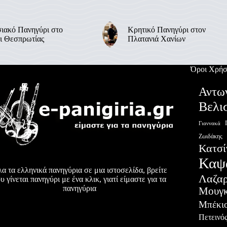
ιακό Πανηγύρι στο
Κρητικό Πανηγύρι στον
ι Θεσπρωτίας
Πλατανιά Χανίων
Όροι Χρήσ
Αντω
Βελι
Γιαννακά
Ζωιδάκης
Κατσί
Καψ
α τα ελληνικά πανηγύρια σε μια ιστοσελίδα, βρείτε
Λαζα
υ γίνεται πανηγύρι με ένα κλικ, γιατί είμαστε για τα
πανηγύρια
Μουγκ
Μπέκι
Πετεινό