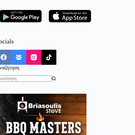
ocials
ναζήτηση
o
sults