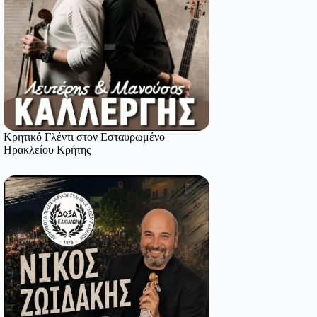
Κρητικό Γλέντι στον Εσταυρωμένο
Ηρακλείου Κρήτης