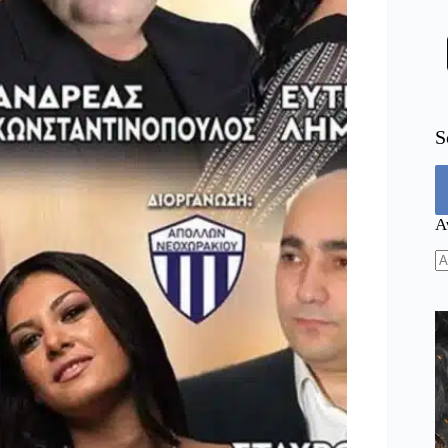
S
Α
N
re