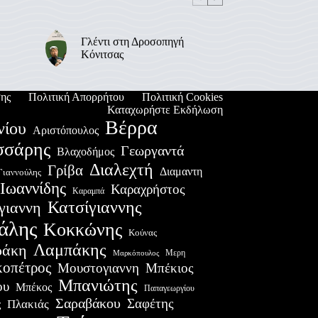
Γλέντι στη Δροσοπηγή
Κόνιτσας
ης
Πολιτική Απορρήτου
Πολιτική Cookies
Καταχωρήστε Εκδήλωση
Βέρρα
νίου
Αριστόπουλος
σσάρης
Γεωργαντά
Βλαχοδήμος
Διαλεχτή
Γρίβα
Διαμαντη
Γιαννούλης
Ιωαννίδης
Καραχρήστος
Καραμπά
Κατσίγιαννης
γιαννη
άλης
Κοκκώνης
Κούνας
Λαμπάκης
ράκη
Μερη
Μαρκόπουλος
οπέτρος
Μουστογιαννη
Μπέκιος
Μπανιώτης
ου
Μπέκος
Παπαγεωργίου
Σαραβάκου
Σαφέτης
Πλακιάς
ς