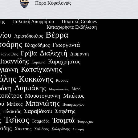
Πόρο Κεφαλονιάς
ης
Πολιτική Απορρήτου
Πολιτική Cookies
Καταχωρήστε Εκδήλωση
Βέρρα
νίου
Αριστόπουλος
σσάρης
Γεωργαντά
Βλαχοδήμος
Διαλεχτή
Γρίβα
Διαμαντη
Γιαννούλης
Ιωαννίδης
Καραχρήστος
Καραμπά
Κατσίγιαννης
γιαννη
άλης
Κοκκώνης
Κούνας
Λαμπάκης
ράκη
Μερη
Μαρκόπουλος
οπέτρος
Μουστογιαννη
Μπέκιος
Μπανιώτης
ου
Μπέκος
Παπαγεωργίου
Σαραβάκου
Σαφέτης
Πλακιάς
ς
Τσίκος
Τσαμπά
ς
Τσαμαδός
Τσαρουχας
κιδης
Χακτσης
Χαλιάσος
Χαλιγιάννης
Χαραμή