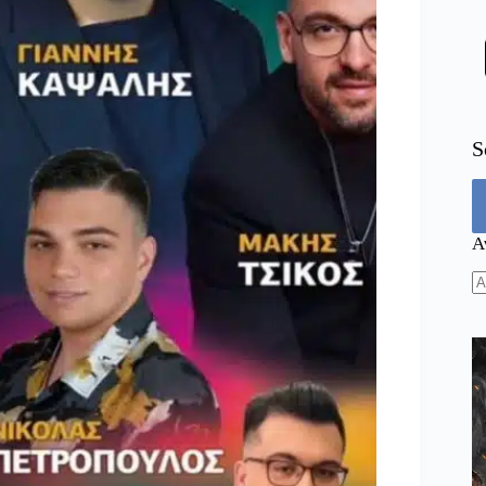
S
Α
N
re