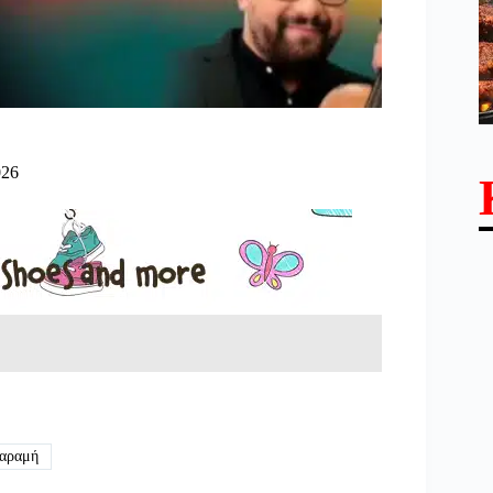
026
αραμή