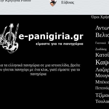
την Κρητηνία Ρόδου
Εύβοιας
Όροι Χρήσ
Αντω
Βελι
Γιαννακά
Ζωιδάκης
Κατσί
Καψ
α τα ελληνικά πανηγύρια σε μια ιστοσελίδα, βρείτε
Λαζα
υ γίνεται πανηγύρι με ένα κλικ, γιατί είμαστε για τα
πανηγύρια
Μουγκ
Μπέκι
Πετεινό
Τζίμα
Τσολα