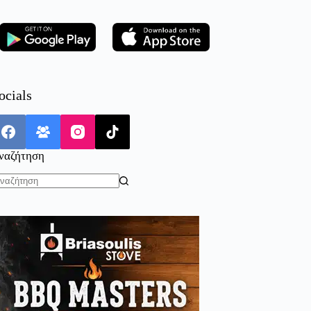
ocials
ναζήτηση
o
sults