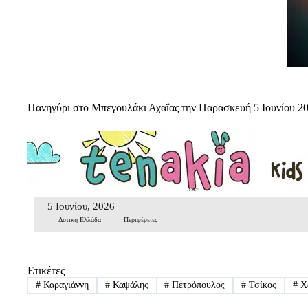
Πανηγύρι στο Μπεγουλάκι Αχαΐας την Παρασκευή 5 Ιουνίου 2
5 Ιουνίου, 2026
Δυτική Ελλάδα
Περιφέρειες
Ετικέτες
#
Καραγιάννη
#
Καψάλης
#
Πετρόπουλος
#
Τσίκος
#
Χ