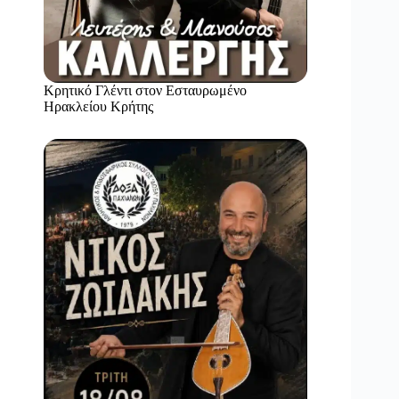
Κρητικό Γλέντι στον Εσταυρωμένο
Ηρακλείου Κρήτης