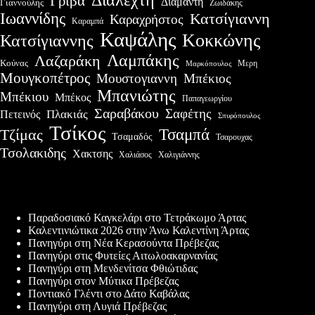
Γρίβα
Διαμαντη
Γιαννούλης
Ζωιδάκης
Ιωαννίδης
Κατσίγιαννη
Καραχρήστος
Καραμπά
Καψάλης
Κοκκώνης
Κατσίγιαννης
Λαμπάκης
Λαζαράκη
Κούνας
Μερη
Μαρκόπουλος
Μουγκοπέτρος
Μουστογιαννη
Μπέκιος
Μπανιώτης
Μπέκιου
Μπέκος
Παπαγεωργίου
Σαραβάκου
Σαφέτης
Πλακιάς
Πετεινός
Σπυρόπουλος
Τσίκος
Τσαμπά
Τζίμας
Τσαμαδός
Τσαρουχας
Τσολακιδης
Χακτσης
Χαλιάσος
Χαλιγιάννης
Πρόσφατες δημοσιεύσεις
Παραδοσιακό Καγκελάρι στο Τετράκωμο Άρτας
Καλεντινιώτικα 2026 στην Άνω Καλεντίνη Άρτας
Πανηγύρι στη Νέα Κερασούντα Πρέβεζας
Πανηγύρι στις Φυτείες Αιτωλοακαρνανίας
Πανηγύρι στη Μενδενίτσα Φθιώτιδας
Πανηγύρι στον Μύτικα Πρέβεζας
Ποντιακό Γλέντι στο Δάτο Καβάλας
Πανηγύρι στη Λυγιά Πρέβεζας