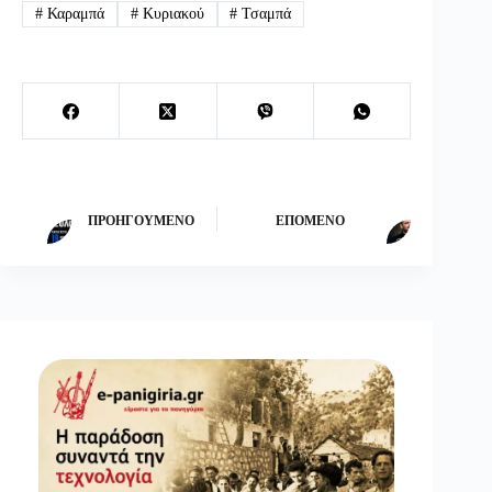
#
Καραμπά
#
Κυριακού
#
Τσαμπά
ΠΡΟΗΓΟΎΜΕΝΟ
ΕΠΌΜΕΝΟ