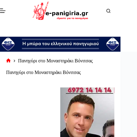
Μετάβαση
στο
περιεχόμενο
Πανηγύρι στο Μοναστηράκι Βόνιτσας
Αρχική
σελίδα
Πανηγύρι στο Μοναστηράκι Βόνιτσας