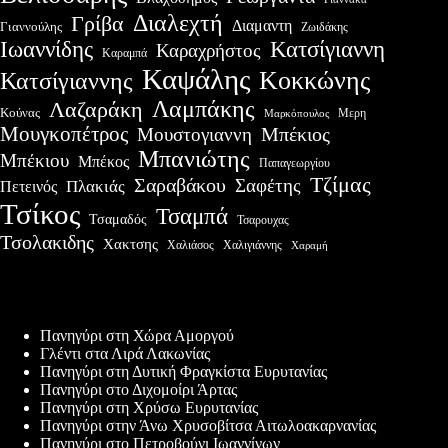
Διαλεχτή
Γρίβα
Διαμαντη
Γιαννούλης
Ζωιδάκης
Ιωαννίδης
Κατσίγιαννη
Καραχρήστος
Καραμπά
Καψάλης
Κοκκώνης
Κατσίγιαννης
Λαμπάκης
Λαζαράκη
Κούνας
Μερη
Μαρκόπουλος
Μουγκοπέτρος
Μουστογιαννη
Μπέκιος
Μπανιώτης
Μπέκιου
Μπέκος
Παπαγεωργίου
Τζίμας
Σαραβάκου
Σαφέτης
Πλακιάς
Πετεινός
Τσίκος
Τσαμπά
Τσαμαδός
Τσαρουχας
Τσολακιδης
Χακτσης
Χαλιάσος
Χαλιγιάννης
Χαραμή
Πρόσφατες δημοσιεύσεις
Πανηγύρι στη Χώρα Αμοργού
Γλέντι στα Λιρά Λακωνίας
Πανηγύρι στη Δυτική Φραγκίστα Ευρυτανίας
Πανηγύρι στο Διχομοίρι Άρτας
Πανηγύρι στη Χρύσω Ευρυτανίας
Πανηγύρι στην Άνω Χρυσοβίτσα Αιτωλοακαρνανίας
Πανηγύρι στο Πετροβούνι Ιωαννίνων