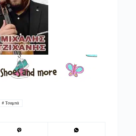
#
Τσαμπά