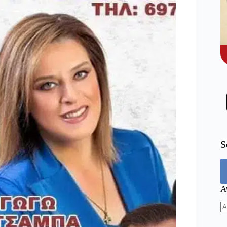
S
Α
N
re