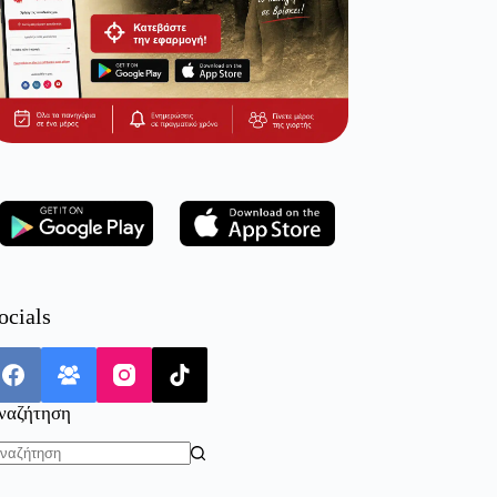
ocials
ναζήτηση
o
sults