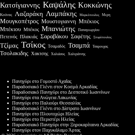
Καψάλης
Κοκκώνης
Κατσίγιαννης
Λαμπάκης
Λαζαράκη
Κούνας
Μερη
Μαρκόπουλος
Μουγκοπέτρος
Μουστογιαννη
Μπέκιος
Μπανιώτης
Μπέκιου
Μπέκος
Παπαγεωργίου
Σαραβάκου
Σαφέτης
Πλακιάς
Πετεινός
Σπυρόπουλος
Τσίκος
Τσαμπά
Τζίμας
Τσαμαδός
Τσαρουχας
Τσολακιδης
Χακτσης
Χαλιάσος
Χαλιγιάννης
Πρόσφατες δημοσιεύσεις
Πανηγύρι στο Γομοστό Αχαΐας
Παραδοσιακό Γλέντι στον Κοσμά Αρκαδίας
Παραδοσιακό Πανηγύρι στο Δεσποτικό Ιωαννίνων
Πανηγύρι στα Ανώγεια Λακωνίας
Πανηγύρι στο Παλιούρι Θεσσαλίας
Παραδοσιακό Γλέντι στο Δίστρατο Ιωαννίνων
Πανηγύρι στο Πλουτοχώρι Ηλείας
Πανηγύρι στο Περιστέρι Ηλείας
Παραδοσιακό Πανηγύρι στην Ξηροκαρίταινα Αρκαδίας
Πανηγύρι στον Παχυκάλαμο Άρτας