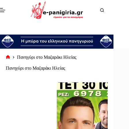
Μετάβαση
στο
περιεχόμενο
Πανηγύρι στο Μαζαράκι Ηλείας
Αρχική
σελίδα
Πανηγύρι στο Μαζαράκι Ηλείας