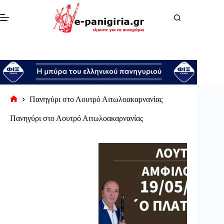
Μετάβαση
στο
περιεχόμενο
Πανηγύρι στο Λουτρό Αιτωλοακαρνανίας
Αρχική
σελίδα
Πανηγύρι στο Λουτρό Αιτωλοακαρνανίας