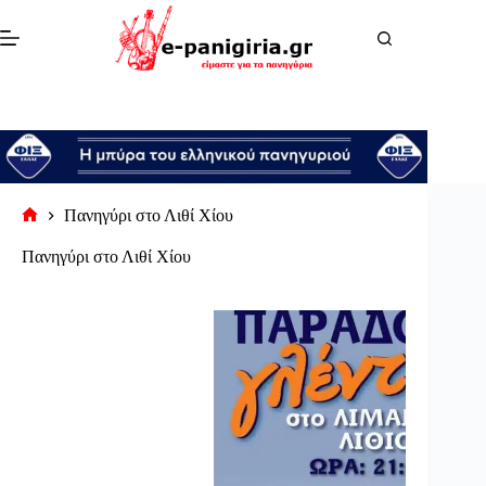
Μετάβαση
στο
περιεχόμενο
Πανηγύρι στο Λιθί Χίου
Αρχική
σελίδα
Πανηγύρι στο Λιθί Χίου