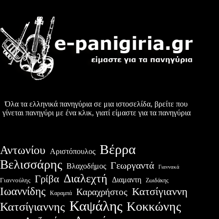
Όλα τα ελληνικά πανηγύρια σε μια ιστοσελίδα, βρείτε που
γίνεται πανηγύρι με ένα κλικ, γιατί είμαστε για τα πανηγύρια
Βέρρα
Αντωνίου
Αριστόπουλος
Βελισσάρης
Γεωργαντά
Βλαχοδήμος
Γιαννακά
Διαλεχτή
Γρίβα
Διαμαντη
Γιαννούλης
Ζωιδάκης
Ιωαννίδης
Κατσίγιαννη
Καραχρήστος
Καραμπά
Καψάλης
Κοκκώνης
Κατσίγιαννης