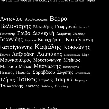
γίνεται πανηγύρι με ένα κλικ, γιατί είμαστε για τα πανηγύρια
Βέρρα
Αντωνίου
Αριστόπουλος
Βελισσάρης
Γεωργαντά
Βλαχοδήμος
Γιαννακά
Διαλεχτή
Γρίβα
Διαμαντη
Γιαννούλης
Ζωιδάκης
Ιωαννίδης
Κατσίγιαννη
Καραχρήστος
Καραμπά
Καψάλης
Κοκκώνης
Κατσίγιαννης
Λαμπάκης
Λαζαράκη
Κούνας
Μερη
Μαρκόπουλος
Μουγκοπέτρος
Μουστογιαννη
Μπέκιος
Μπανιώτης
Μπέκιου
Μπέκος
Παπαγεωργίου
Σαραβάκου
Σαφέτης
Πλακιάς
Πετεινός
Σπυρόπουλος
Τσίκος
Τσαμπά
Τζίμας
Τσαμαδός
Τσαρουχας
Τσολακιδης
Χακτσης
Χαλιάσος
Χαλιγιάννης
Πρόσφατες δημοσιεύσεις
Πανηγύρι στο Γομοστό Αχαΐας