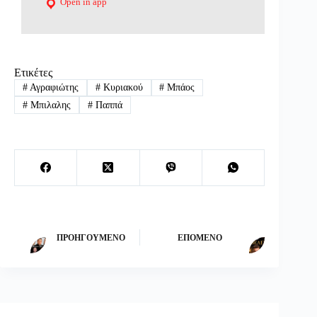
Open in app
Ετικέτες
#
Αγραφιώτης
#
Κυριακού
#
Μπάος
#
Μπιλαλης
#
Παππά
ΠΡΟΗΓΟΎΜΕΝΟ
ΕΠΌΜΕΝΟ