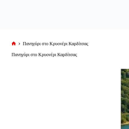
Πανηγύρι στο Κρυονέρι Καρδίτσας
Αρχική
σελίδα
Πανηγύρι στο Κρυονέρι Καρδίτσας