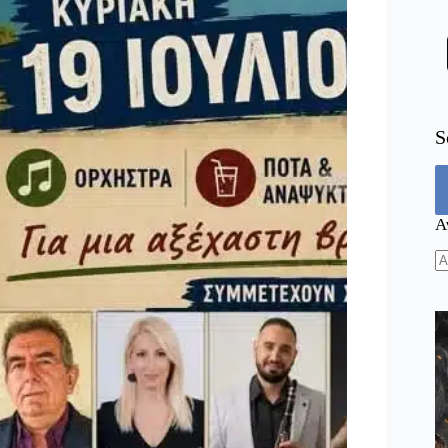
S
Α
N
re