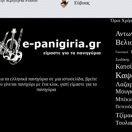
την Κρητηνία Ρόδου
Εύβοιας
Όροι Χρήσ
Αντω
Βελι
Γιαννακά
Ζωιδάκης
Κατσί
Καψ
α τα ελληνικά πανηγύρια σε μια ιστοσελίδα, βρείτε
Λαζα
υ γίνεται πανηγύρι με ένα κλικ, γιατί είμαστε για τα
πανηγύρια
Μουγκ
Μπέκι
Πετεινό
Τζίμα
Τσολα