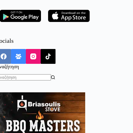
ocials
ναζήτηση
o
sults