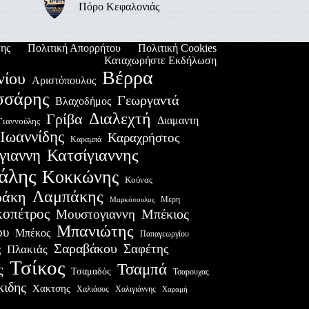
Πόρο Κεφαλονιάς
ης
Πολιτική Απορρήτου
Πολιτική Cookies
Καταχωρήστε Εκδήλωση
Βέρρα
νίου
Αριστόπουλος
σσάρης
Γεωργαντά
Βλαχοδήμος
Διαλεχτή
Γρίβα
Διαμαντη
Γιαννούλης
Ιωαννίδης
Καραχρήστος
Καραμπά
Κατσίγιαννης
γιαννη
άλης
Κοκκώνης
Κούνας
Λαμπάκης
ράκη
Μερη
Μαρκόπουλος
οπέτρος
Μουστογιαννη
Μπέκιος
Μπανιώτης
ου
Μπέκος
Παπαγεωργίου
Σαραβάκου
Σαφέτης
Πλακιάς
ς
Τσίκος
Τσαμπά
ς
Τσαμαδός
Τσαρουχας
κιδης
Χακτσης
Χαλιάσος
Χαλιγιάννης
Χαραμή