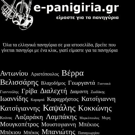
Όλα τα ελληνικά πανηγύρια σε μια ιστοσελίδα, βρείτε που
γίνεται πανηγύρι με ένα κλικ, γιατί είμαστε για τα πανηγύρια
Βέρρα
Αντωνίου
Αριστόπουλος
Βελισσάρης
Γεωργαντά
Βλαχοδήμος
Γιαννακά
Διαλεχτή
Γρίβα
Διαμαντη
Γιαννούλης
Ζωιδάκης
Ιωαννίδης
Κατσίγιαννη
Καραχρήστος
Καραμπά
Καψάλης
Κοκκώνης
Κατσίγιαννης
Λαμπάκης
Λαζαράκη
Κούνας
Μερη
Μαρκόπουλος
Μουγκοπέτρος
Μουστογιαννη
Μπέκιος
Μπανιώτης
Μπέκιου
Μπέκος
Παπαγεωργίου