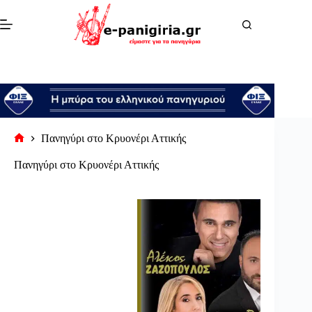
Μετάβαση
στο
περιεχόμενο
Πανηγύρι στο Κρυονέρι Αττικής
Αρχική
σελίδα
Πανηγύρι στο Κρυονέρι Αττικής