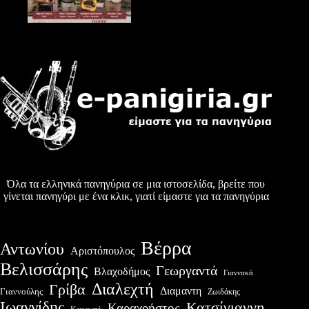
Όλα τα ελληνικά πανηγύρια σε μια ιστοσελίδα, βρείτε που
γίνεται πανηγύρι με ένα κλικ, γιατί είμαστε για τα πανηγύρια
Βέρρα
Αντωνίου
Αριστόπουλος
Βελισσάρης
Γεωργαντά
Βλαχοδήμος
Γιαννακά
Διαλεχτή
Γρίβα
Διαμαντη
Γιαννούλης
Ζωιδάκης
Ιωαννίδης
Κατσίγιαννη
Καραχρήστος