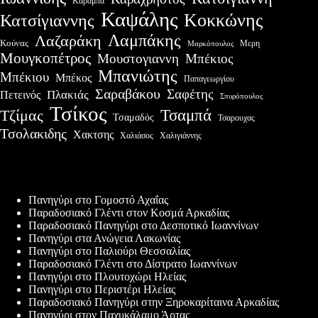
Καραμπά
Καψάλης
Κοκκώνης
Κατσίγιαννης
Λαμπάκης
Λαζαράκη
Κούνας
Μερη
Μαρκόπουλος
Μουγκοπέτρος
Μουστογιαννη
Μπέκιος
Μπανιώτης
Μπέκιου
Μπέκος
Παπαγεωργίου
Σαραβάκου
Σαφέτης
Πλακιάς
Πετεινός
Σπυρόπουλος
Τσίκος
Τσαμπά
Τζίμας
Τσαμαδός
Τσαρουχας
Τσολακιδης
Χακτσης
Χαλιάσος
Χαλιγιάννης
Πρόσφατες δημοσιεύσεις
Πανηγύρι στο Γομοστό Αχαΐας
Παραδοσιακό Γλέντι στον Κοσμά Αρκαδίας
Παραδοσιακό Πανηγύρι στο Δεσποτικό Ιωαννίνων
Πανηγύρι στα Ανώγεια Λακωνίας
Πανηγύρι στο Παλιούρι Θεσσαλίας
Παραδοσιακό Γλέντι στο Δίστρατο Ιωαννίνων
Πανηγύρι στο Πλουτοχώρι Ηλείας
Πανηγύρι στο Περιστέρι Ηλείας
Παραδοσιακό Πανηγύρι στην Ξηροκαρίταινα Αρκαδίας
Πανηγύρι στον Παχυκάλαμο Άρτας