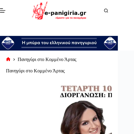
Μετάβαση
στο
περιεχόμενο
Πανηγύρι στο Κομμένο Άρτας
Αρχική
σελίδα
Πανηγύρι στο Κομμένο Άρτας