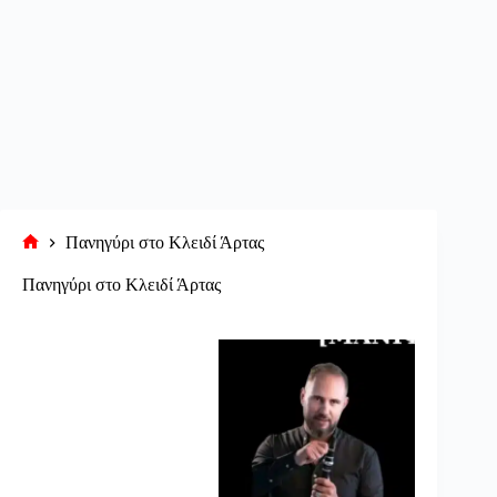
Πανηγύρι στο Κλειδί Άρτας
Αρχική
σελίδα
Πανηγύρι στο Κλειδί Άρτας