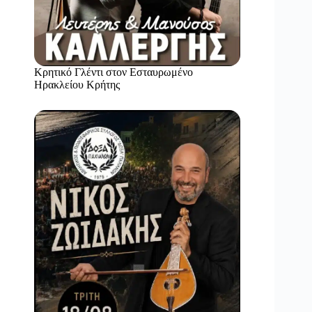
Κρητικό Γλέντι στον Εσταυρωμένο
Ηρακλείου Κρήτης