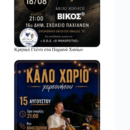
Κρητικό Γλέντι στα Παχιανά Χανίων