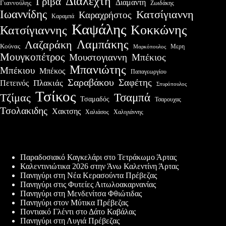
Διαλεχτή
Γρίβα
Διαμαντη
Γιαννούλης
Ζωιδάκης
Ιωαννίδης
Κατσίγιαννη
Καραχρήστος
Καραμπά
Καψάλης
Κοκκώνης
Κατσίγιαννης
Λαμπάκης
Λαζαράκη
Κούνας
Μερη
Μαρκόπουλος
Μουγκοπέτρος
Μουστογιαννη
Μπέκιος
Μπανιώτης
Μπέκιου
Μπέκος
Παπαγεωργίου
Σαραβάκου
Σαφέτης
Πλακιάς
Πετεινός
Σπυρόπουλος
Τσίκος
Τσαμπά
Τζίμας
Τσαμαδός
Τσαρουχας
Τσολακιδης
Χακτσης
Χαλιάσος
Χαλιγιάννης
Πρόσφατες δημοσιεύσεις
Παραδοσιακό Καγκελάρι στο Τετράκωμο Άρτας
Καλεντινιώτικα 2026 στην Άνω Καλεντίνη Άρτας
Πανηγύρι στη Νέα Κερασούντα Πρέβεζας
Πανηγύρι στις Φυτείες Αιτωλοακαρνανίας
Πανηγύρι στη Μενδενίτσα Φθιώτιδας
Πανηγύρι στον Μύτικα Πρέβεζας
Ποντιακό Γλέντι στο Δάτο Καβάλας
Πανηγύρι στη Λυγιά Πρέβεζας