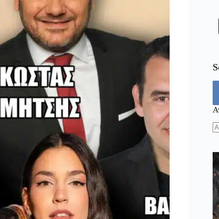
S
Α
N
re