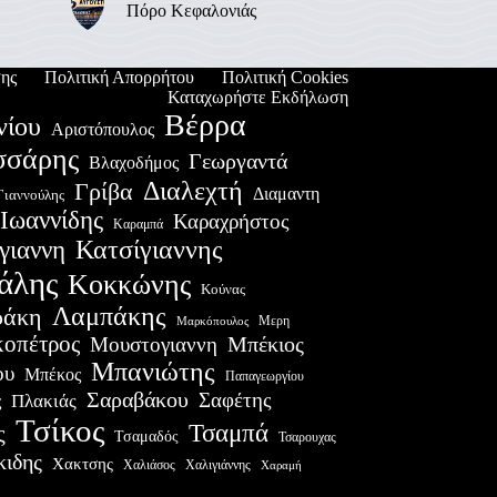
Πόρο Κεφαλονιάς
ης
Πολιτική Απορρήτου
Πολιτική Cookies
Καταχωρήστε Εκδήλωση
Βέρρα
νίου
Αριστόπουλος
σσάρης
Γεωργαντά
Βλαχοδήμος
Διαλεχτή
Γρίβα
Διαμαντη
Γιαννούλης
Ιωαννίδης
Καραχρήστος
Καραμπά
Κατσίγιαννης
γιαννη
άλης
Κοκκώνης
Κούνας
Λαμπάκης
ράκη
Μερη
Μαρκόπουλος
οπέτρος
Μουστογιαννη
Μπέκιος
Μπανιώτης
ου
Μπέκος
Παπαγεωργίου
Σαραβάκου
Σαφέτης
Πλακιάς
ς
Τσίκος
Τσαμπά
ς
Τσαμαδός
Τσαρουχας
κιδης
Χακτσης
Χαλιάσος
Χαλιγιάννης
Χαραμή