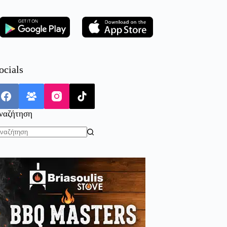
ocials
ναζήτηση
o
sults