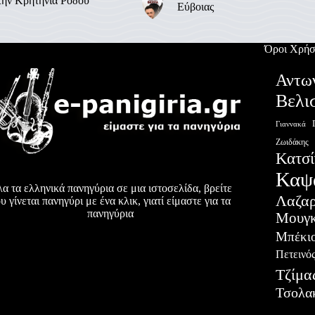
την Κρητηνία Ρόδου
Εύβοιας
Όροι Χρήσ
Αντω
Βελι
Γιαννακά
Ζωιδάκης
Κατσί
Καψ
α τα ελληνικά πανηγύρια σε μια ιστοσελίδα, βρείτε
Λαζα
υ γίνεται πανηγύρι με ένα κλικ, γιατί είμαστε για τα
πανηγύρια
Μουγκ
Μπέκι
Πετεινό
Τζίμα
Τσολα