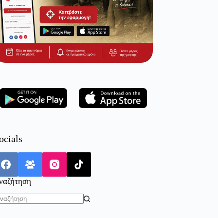
ocials
ναζήτηση
o
sults