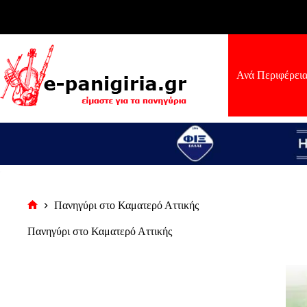
Μετάβαση
στο
περιεχόμενο
Ανά Περιφέρει
Πανηγύρι στο Καματερό Αττικής
Αρχική
σελίδα
Πανηγύρι στο Καματερό Αττικής