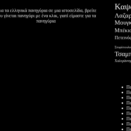
Καψ
α τα ελληνικά πανηγύρια σε μια ιστοσελίδα, βρείτε
Λαζα
υ γίνεται πανηγύρι με ένα κλικ, γιατί είμαστε για τα
πανηγύρια
Μουγκ
Μπέκι
Πετεινό
Σπυρόπουλο
Τσαμ
Χαλιγιάννη
Πρόσφατ
Πα
Πα
Πα
Πα
Πα
Πα
Πα
Πα
Πα