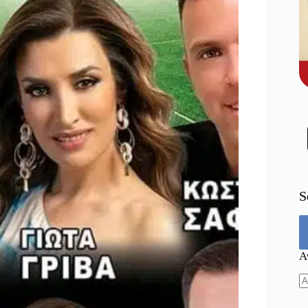
S
Α
N
re