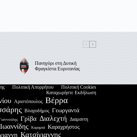
Πανηγύρι στη Δυτική
Φραγκίστα Ευρυτανίας
ης
Πολιτική Απορρήτου
Πολιτική Cookies
Καταχωρήστε Εκδήλωση
Βέρρα
νίου
Αριστόπουλος
σσάρης
Γεωργαντά
Βλαχοδήμος
Διαλεχτή
Γρίβα
Διαμαντη
Γιαννούλης
Ιωαννίδης
Καραχρήστος
Καραμπά
Κατσίγιαννης
γιαννη