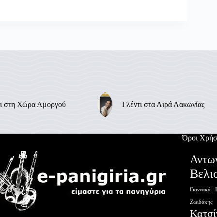
ι στη Χώρα Αμοργού
Γλέντι στα Λιρά Λακωνίας
Όροι Χρήσ
Αντω
Βελι
Γιαννακά
Ζωιδάκης
Κατσί