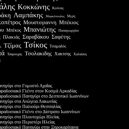
άλης
Κοκκώνης
Κούνας
Λαμπάκης
ράκη
Μερη
Μαρκόπουλος
οπέτρος
Μουστογιαννη
Μπέκιος
Μπανιώτης
ου
Μπέκος
Παπαγεωργίου
Σαραβάκου
Σαφέτης
Πλακιάς
ς
Τσίκος
Τζίμας
Τσαμαδός
ς
πά
Τσολακιδης
Χακτσης
Χαλιάσος
Τσαρουχας
ς
ες δημοσιεύσεις
νηγύρι στο Γομοστό Αχαΐας
ραδοσιακό Γλέντι στον Κοσμά Αρκαδίας
ραδοσιακό Πανηγύρι στο Δεσποτικό Ιωαννίνων
νηγύρι στα Ανώγεια Λακωνίας
νηγύρι στο Παλιούρι Θεσσαλίας
ραδοσιακό Γλέντι στο Δίστρατο Ιωαννίνων
νηγύρι στο Πλουτοχώρι Ηλείας
νηγύρι στο Περιστέρι Ηλείας
ραδοσιακό Πανηγύρι στην Ξηροκαρίταινα