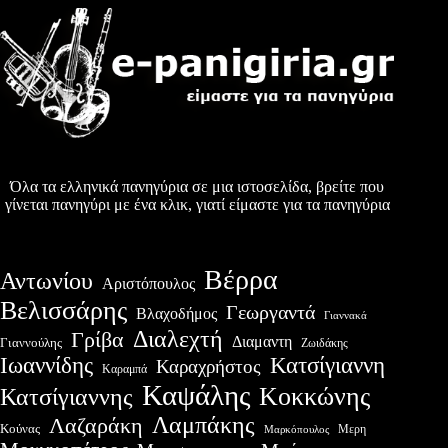
Όλα τα ελληνικά πανηγύρια σε μια ιστοσελίδα, βρείτε που
γίνεται πανηγύρι με ένα κλικ, γιατί είμαστε για τα πανηγύρια
Βέρρα
Αντωνίου
Αριστόπουλος
Βελισσάρης
Γεωργαντά
Βλαχοδήμος
Γιαννακά
Διαλεχτή
Γρίβα
Διαμαντη
Γιαννούλης
Ζωιδάκης
Ιωαννίδης
Κατσίγιαννη
Καραχρήστος
Καραμπά
Καψάλης
Κοκκώνης
Κατσίγιαννης
Λαμπάκης
Λαζαράκη
Κούνας
Μερη
Μαρκόπουλος