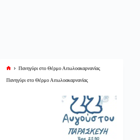
Πανηγύρι στο Θέρμο Αιτωλοακαρνανίας
Αρχική
σελίδα
Πανηγύρι στο Θέρμο Αιτωλοακαρνανίας