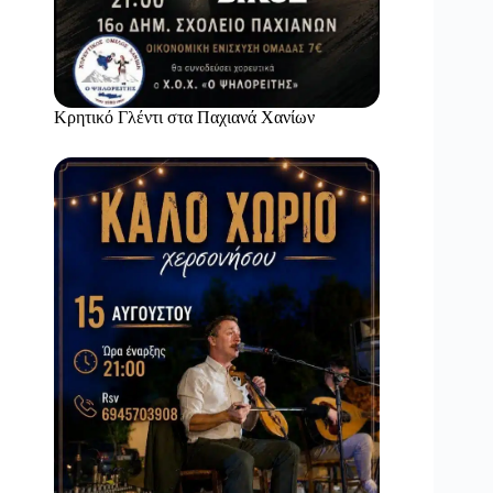
Κρητικό Γλέντι στα Παχιανά Χανίων