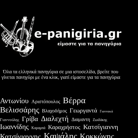
Όλα τα ελληνικά πανηγύρια σε μια ιστοσελίδα, βρείτε που
γίνεται πανηγύρι με ένα κλικ, γιατί είμαστε για τα πανηγύρια
Βέρρα
Αντωνίου
Αριστόπουλος
Βελισσάρης
Γεωργαντά
Βλαχοδήμος
Γιαννακά
Διαλεχτή
Γρίβα
Διαμαντη
Γιαννούλης
Ζωιδάκης
Ιωαννίδης
Κατσίγιαννη
Καραχρήστος
Καραμπά
Καψάλης
Κοκκώνης
Κατσίγιαννης