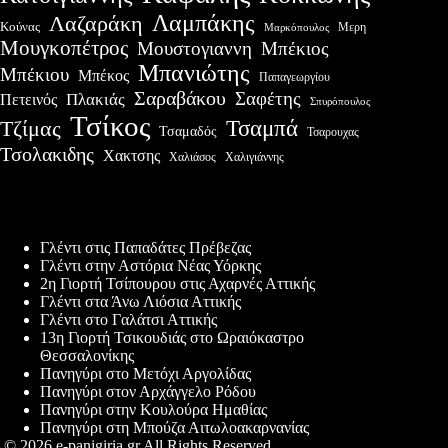
Λαμπάκης
Λαζαράκη
Κούνας
Μερη
Μαρκόπουλος
Μουγκοπέτρος
Μουστογιαννη
Μπέκιος
Μπανιώτης
Μπέκιου
Μπέκος
Παπαγεωργίου
Σαραβάκου
Σαφέτης
Πλακιάς
Πετεινός
Σπυρόπουλος
Τσίκος
Τσαμπά
Τζίμας
Τσαμαδός
Τσαρουχας
Τσολακιδης
Χακτσης
Χαλιάσος
Χαλιγιάννης
Πρόσφατες δημοσιεύσεις
Γλέντι στις Παπαδάτες Πρέβεζας
Γλέντι στην Αστόρια Νέας Υόρκης
2η Γιορτή Τσίπουρου στις Αχαρνές Αττικής
Γλέντι στα Άνω Λιόσια Αττικής
Γλέντι στο Γαλάτσι Αττικής
13η Γιορτή Τσικουδιάς στο Ωραιόκαστρο
Θεσσαλονίκης
Πανηγύρι στο Μετόχι Αργολίδας
Πανηγύρι στον Αρχάγγελο Ρόδου
Πανηγύρι στην Κουλούρα Ημαθίας
Πανηγύρι στη Μπούζα Αιτωλοακαρνανίας
© 2026 e-panigiria.gr All Rights Reserved.