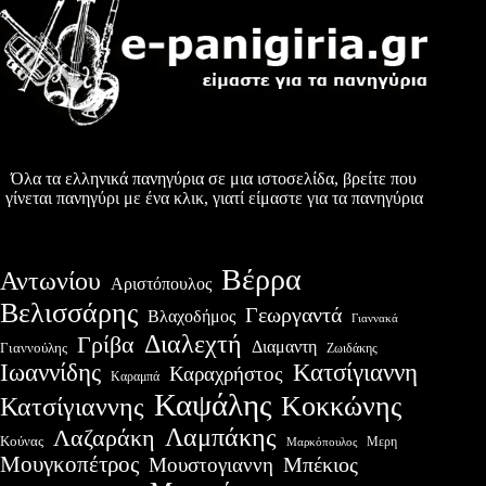
Όλα τα ελληνικά πανηγύρια σε μια ιστοσελίδα, βρείτε που
γίνεται πανηγύρι με ένα κλικ, γιατί είμαστε για τα πανηγύρια
Βέρρα
Αντωνίου
Αριστόπουλος
Βελισσάρης
Γεωργαντά
Βλαχοδήμος
Γιαννακά
Διαλεχτή
Γρίβα
Διαμαντη
Γιαννούλης
Ζωιδάκης
Ιωαννίδης
Κατσίγιαννη
Καραχρήστος
Καραμπά
Καψάλης
Κοκκώνης
Κατσίγιαννης
Λαμπάκης
Λαζαράκη
Κούνας
Μερη
Μαρκόπουλος
Μουγκοπέτρος
Μουστογιαννη
Μπέκιος