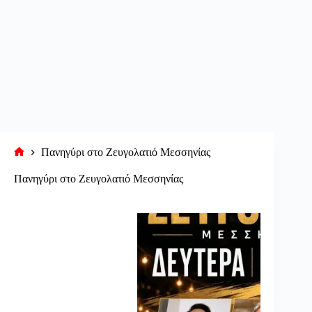
Πανηγύρι στο Ζευγολατιό Μεσσηνίας
Αρχική
σελίδα
Πανηγύρι στο Ζευγολατιό Μεσσηνίας