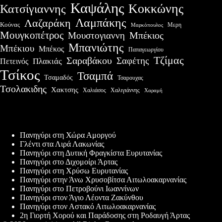
Καψάλης
Κοκκώνης
Κατσίγιαννης
Λαμπάκης
Λαζαράκη
Κούνας
Μερη
Μαρκόπουλος
Μουγκοπέτρος
Μουστογιαννη
Μπέκιος
Μπανιώτης
Μπέκιου
Μπέκος
Παπαγεωργίου
Τζίμας
Σαραβάκου
Σαφέτης
Πλακιάς
Πετεινός
Τσίκος
Τσαμπά
Τσαμαδός
Τσαρουχας
Τσολακιδης
Χακτσης
Χαλιάσος
Χαλιγιάννης
Χαραμή
Πρόσφατες δημοσιεύσεις
Πανηγύρι στη Χώρα Αμοργού
Γλέντι στα Λιρά Λακωνίας
Πανηγύρι στη Δυτική Φραγκίστα Ευρυτανίας
Πανηγύρι στο Διχομοίρι Άρτας
Πανηγύρι στη Χρύσω Ευρυτανίας
Πανηγύρι στην Άνω Χρυσοβίτσα Αιτωλοακαρνανίας
Πανηγύρι στο Πετροβούνι Ιωαννίνων
Πανηγύρι στον Άγιο Λέοντα Ζακύνθου
Πανηγύρι στον Αστακό Αιτωλοακαρνανίας
2η Γιορτή Χορού και Παράδοσης στη Ροδαυγή Άρτας