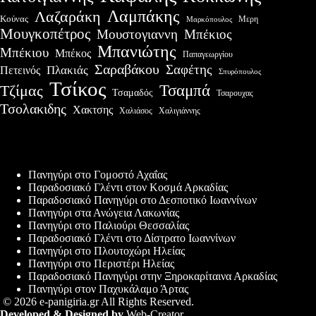
Λαμπάκης
Λαζαράκη
Κούνας
Μερη
Μαρκόπουλος
Μουγκοπέτρος
Μουστογιαννη
Μπέκιος
Μπανιώτης
Μπέκιου
Μπέκος
Παπαγεωργίου
Σαραβάκου
Σαφέτης
Πλακιάς
Πετεινός
Σπυρόπουλος
Τσίκος
Τσαμπά
Τζίμας
Τσαμαδός
Τσαρουχας
Τσολακιδης
Χακτσης
Χαλιάσος
Χαλιγιάννης
Πρόσφατες δημοσιεύσεις
Πανηγύρι στο Γομοστό Αχαΐας
Παραδοσιακό Γλέντι στον Κοσμά Αρκαδίας
Παραδοσιακό Πανηγύρι στο Δεσποτικό Ιωαννίνων
Πανηγύρι στα Ανώγεια Λακωνίας
Πανηγύρι στο Παλιούρι Θεσσαλίας
Παραδοσιακό Γλέντι στο Δίστρατο Ιωαννίνων
Πανηγύρι στο Πλουτοχώρι Ηλείας
Πανηγύρι στο Περιστέρι Ηλείας
Παραδοσιακό Πανηγύρι στην Ξηροκαρίταινα Αρκαδίας
Πανηγύρι στον Παχυκάλαμο Άρτας
© 2026 e-panigiria.gr All Rights Reserved.
Developed & Designed by
Web-Creator