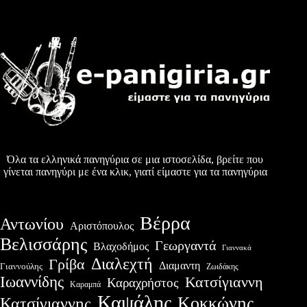
Όλα τα ελληνικά πανηγύρια σε μια ιστοσελίδα, βρείτε που
γίνεται πανηγύρι με ένα κλικ, γιατί είμαστε για τα πανηγύρια
Βέρρα
Αντωνίου
Αριστόπουλος
Βελισσάρης
Γεωργαντά
Βλαχοδήμος
Γιαννακά
Διαλεχτή
Γρίβα
Διαμαντη
Γιαννούλης
Ζωιδάκης
Ιωαννίδης
Κατσίγιαννη
Καραχρήστος
Καραμπά
Καψάλης
Κοκκώνης
Κατσίγιαννης