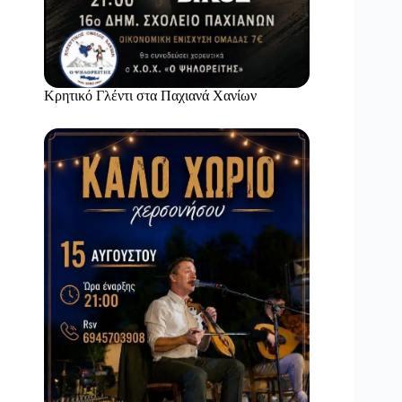
Κρητικό Γλέντι στα Παχιανά Χανίων