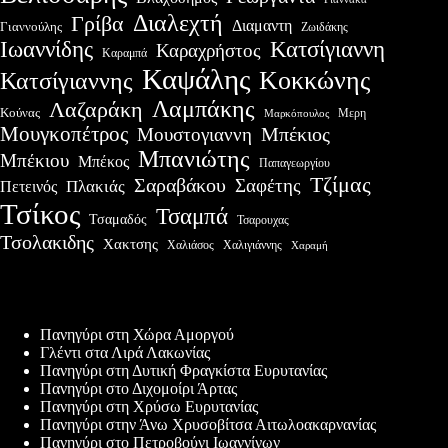
Διαλεχτή
Γρίβα
Διαμαντη
Γιαννούλης
Ζωιδάκης
Ιωαννίδης
Κατσίγιαννη
Καραχρήστος
Καραμπά
Καψάλης
Κοκκώνης
Κατσίγιαννης
Λαμπάκης
Λαζαράκη
Κούνας
Μερη
Μαρκόπουλος
Μουγκοπέτρος
Μουστογιαννη
Μπέκιος
Μπανιώτης
Μπέκιου
Μπέκος
Παπαγεωργίου
Τζίμας
Σαραβάκου
Σαφέτης
Πλακιάς
Πετεινός
Τσίκος
Τσαμπά
Τσαμαδός
Τσαρουχας
Τσολακιδης
Χακτσης
Χαλιάσος
Χαλιγιάννης
Χαραμή
Πρόσφατες δημοσιεύσεις
Πανηγύρι στη Χώρα Αμοργού
Γλέντι στα Λιρά Λακωνίας
Πανηγύρι στη Δυτική Φραγκίστα Ευρυτανίας
Πανηγύρι στο Διχομοίρι Άρτας
Πανηγύρι στη Χρύσω Ευρυτανίας
Πανηγύρι στην Άνω Χρυσοβίτσα Αιτωλοακαρνανίας
Πανηγύρι στο Πετροβούνι Ιωαννίνων