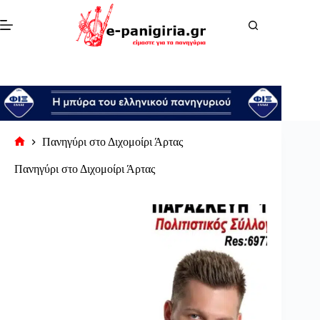
Μετάβαση
στο
περιεχόμενο
Πανηγύρι στο Διχομοίρι Άρτας
Αρχική
σελίδα
Πανηγύρι στο Διχομοίρι Άρτας