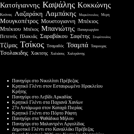
Καψάλης
Κοκκώνης
Κατσίγιαννης
Λαμπάκης
Λαζαράκη
Κούνας
Μερη
Μαρκόπουλος
Μουγκοπέτρος
Μουστογιαννη
Μπέκιος
Μπανιώτης
Μπέκιου
Μπέκος
Παπαγεωργίου
Σαραβάκου
Σαφέτης
Πλακιάς
Πετεινός
Σπυρόπουλος
Τσίκος
Τσαμπά
Τζίμας
Τσαμαδός
Τσαρουχας
Τσολακιδης
Χακτσης
Χαλιγιάννης
Χαλιάσος
Πρόσφατες δημοσιεύσεις
Πανηγύρι στο Νικολίτσι Πρέβεζας
Κρητικό Γλέντι στον Εσταυρωμένο Ηρακλείου
Κρήτης
Πανηγύρι στο Λεβίδι Αρκαδίας
Κρητικό Γλέντι στα Παχιανά Χανίων
27ο Αντάμωμα στον Καταχά Πιερίας
Κρητικό Γλέντι στο Πόρτο Ράφτη
Πανηγύρι στα Ψαθάδικα Μήλου
Πανηγύρι στο Μαλαντρένι Αργολίδας
Δημοτικό Γλέντι στο Καναλλάκι Πρέβεζας