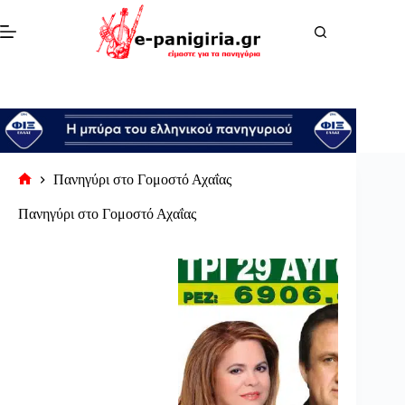
Μετάβαση
στο
περιεχόμενο
Πανηγύρι στο Γομοστό Αχαΐας
Αρχική
σελίδα
Πανηγύρι στο Γομοστό Αχαΐας