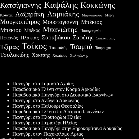
Καψάλης
Κοκκώνης
Κατσίγιαννης
Λαμπάκης
Λαζαράκη
Κούνας
Μερη
Μαρκόπουλος
Μουγκοπέτρος
Μουστογιαννη
Μπέκιος
Μπανιώτης
Μπέκιου
Μπέκος
Παπαγεωργίου
Σαραβάκου
Σαφέτης
Πλακιάς
Πετεινός
Σπυρόπουλος
Τσίκος
Τσαμπά
Τζίμας
Τσαμαδός
Τσαρουχας
Τσολακιδης
Χακτσης
Χαλιάσος
Χαλιγιάννης
Πρόσφατες δημοσιεύσεις
Πανηγύρι στο Γομοστό Αχαΐας
Παραδοσιακό Γλέντι στον Κοσμά Αρκαδίας
Παραδοσιακό Πανηγύρι στο Δεσποτικό Ιωαννίνων
Πανηγύρι στα Ανώγεια Λακωνίας
Πανηγύρι στο Παλιούρι Θεσσαλίας
Παραδοσιακό Γλέντι στο Δίστρατο Ιωαννίνων
Πανηγύρι στο Πλουτοχώρι Ηλείας
Πανηγύρι στο Περιστέρι Ηλείας
Παραδοσιακό Πανηγύρι στην Ξηροκαρίταινα Αρκαδίας
Πανηγύρι στον Παχυκάλαμο Άρτας