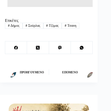
Ετικέτες
#
Δήμος
#
Σούρλας
#
Τζίμας
#
Τσανη
ΠΡΟΗΓΟΎΜΕΝΟ
ΕΠΌΜΕΝΟ