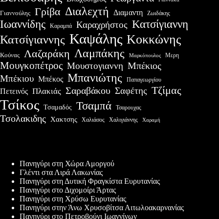
Διαλεχτή
Γρίβα
Διαμαντη
Γιαννούλης
Ζωιδάκης
Ιωαννίδης
Κατσίγιαννη
Καραχρήστος
Καραμπά
Καψάλης
Κοκκώνης
Κατσίγιαννης
Λαμπάκης
Λαζαράκη
Κούνας
Μερη
Μαρκόπουλος
Μουγκοπέτρος
Μουστογιαννη
Μπέκιος
Μπανιώτης
Μπέκιου
Μπέκος
Παπαγεωργίου
Τζίμας
Σαραβάκου
Σαφέτης
Πλακιάς
Πετεινός
Τσίκος
Τσαμπά
Τσαμαδός
Τσαρουχας
Τσολακιδης
Χακτσης
Χαλιάσος
Χαλιγιάννης
Χαραμή
Πρόσφατες δημοσιεύσεις
Πανηγύρι στη Χώρα Αμοργού
Γλέντι στα Λιρά Λακωνίας
Πανηγύρι στη Δυτική Φραγκίστα Ευρυτανίας
Πανηγύρι στο Διχομοίρι Άρτας
Πανηγύρι στη Χρύσω Ευρυτανίας
Πανηγύρι στην Άνω Χρυσοβίτσα Αιτωλοακαρνανίας
Πανηγύρι στο Πετροβούνι Ιωαννίνων