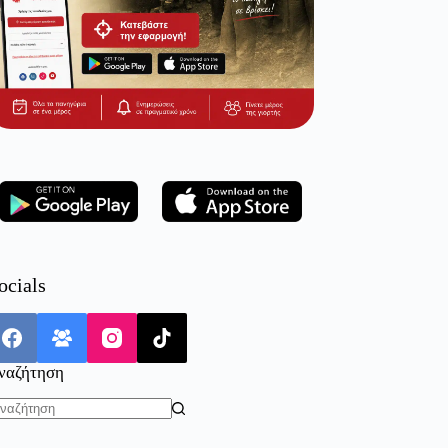
ocials
ναζήτηση
o
sults