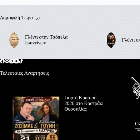
Δημοφιλή Τώρα
Γλέντι στην Τσόπελα
Γλέντι σ
Ιωαννίνων
Τελευταίες Αναρτήσεις
Γιορτή Κρασιού
2026 στο Καστράκι
Θεσσαλίας
Όλ
πο