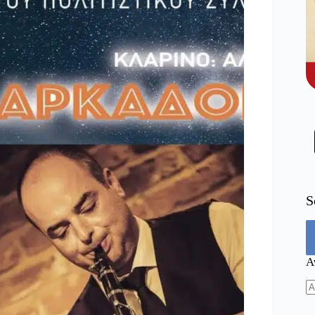
S
Α
N
re