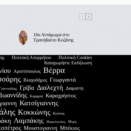
16ο Αντάμωμα στο
Τρανόβαλτο Κοζάνης
ης
Πολιτική Απορρήτου
Πολιτική Cookies
Καταχωρήστε Εκδήλωση
Βέρρα
νίου
Αριστόπουλος
σσάρης
Γεωργαντά
Βλαχοδήμος
Διαλεχτή
Γρίβα
Διαμαντη
Γιαννούλης
Ιωαννίδης
Καραχρήστος
Καραμπά
Κατσίγιαννης
γιαννη
άλης
Κοκκώνης
Κούνας
Λαμπάκης
ράκη
Μερη
Μαρκόπουλος
οπέτρος
Μουστογιαννη
Μπέκιος