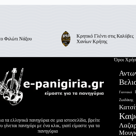
Κρητικό Γλέντι στις Καλύβες
το Φιλώτι Νάξου
Χανίων Κρήτης
Όροι Χρήσ
Αντω
Βελι
Γιαννακά
Ζωιδάκης
Κατσί
Καψ
α τα ελληνικά πανηγύρια σε μια ιστοσελίδα, βρείτε
Λαζα
υ γίνεται πανηγύρι με ένα κλικ, γιατί είμαστε για τα
πανηγύρια
Μουγκ