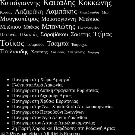
Καψάλης
Κοκκώνης
Κατσίγιαννης
Λαμπάκης
Λαζαράκη
Κούνας
Μερη
Μαρκόπουλος
Μουγκοπέτρος
Μουστογιαννη
Μπέκιος
Μπανιώτης
Μπέκιου
Μπέκος
Παπαγεωργίου
Τζίμας
Σαραβάκου
Σαφέτης
Πλακιάς
Πετεινός
Τσίκος
Τσαμπά
Τσαμαδός
Τσαρουχας
Τσολακιδης
Χακτσης
Χαλιάσος
Χαλιγιάννης
Χαραμή
Πρόσφατες δημοσιεύσεις
Πανηγύρι στη Χώρα Αμοργού
Γλέντι στα Λιρά Λακωνίας
Πανηγύρι στη Δυτική Φραγκίστα Ευρυτανίας
Πανηγύρι στο Διχομοίρι Άρτας
Πανηγύρι στη Χρύσω Ευρυτανίας
Πανηγύρι στην Άνω Χρυσοβίτσα Αιτωλοακαρνανίας
Πανηγύρι στο Πετροβούνι Ιωαννίνων
Πανηγύρι στον Άγιο Λέοντα Ζακύνθου
Πανηγύρι στον Αστακό Αιτωλοακαρνανίας
2η Γιορτή Χορού και Παράδοσης στη Ροδαυγή Άρτας
© 2026 e-panigiria.gr All Rights Reserved.