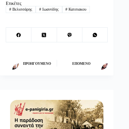
Ετικέτες
#
Βελισσάρης
#
Ιωαννίδης
#
Κατσιακου
ΠΡΟΗΓΟΎΜΕΝΟ
ΕΠΌΜΕΝΟ