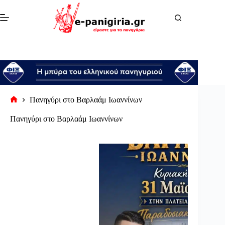
Μετάβαση
στο
περιεχόμενο
Πανηγύρι στο Βαρλαάμ Ιωαννίνων
Αρχική
σελίδα
Πανηγύρι στο Βαρλαάμ Ιωαννίνων