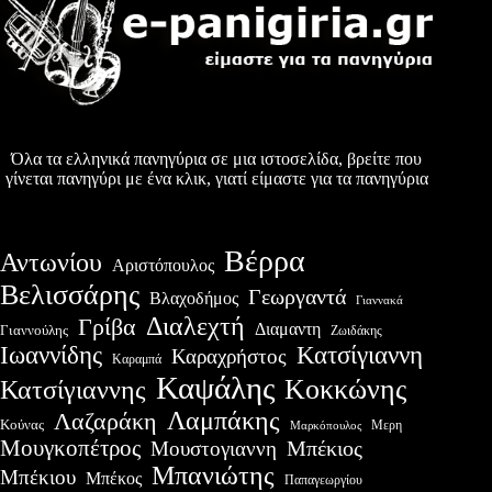
Όλα τα ελληνικά πανηγύρια σε μια ιστοσελίδα, βρείτε που
γίνεται πανηγύρι με ένα κλικ, γιατί είμαστε για τα πανηγύρια
Βέρρα
Αντωνίου
Αριστόπουλος
Βελισσάρης
Γεωργαντά
Βλαχοδήμος
Γιαννακά
Διαλεχτή
Γρίβα
Διαμαντη
Γιαννούλης
Ζωιδάκης
Ιωαννίδης
Κατσίγιαννη
Καραχρήστος
Καραμπά
Καψάλης
Κοκκώνης
Κατσίγιαννης
Λαμπάκης
Λαζαράκη
Κούνας
Μερη
Μαρκόπουλος
Μουγκοπέτρος
Μουστογιαννη
Μπέκιος
Μπανιώτης
Μπέκιου
Μπέκος
Παπαγεωργίου