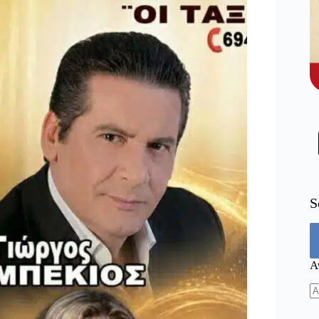
S
Α
N
re