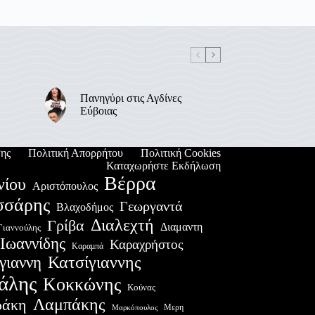
Πανηγύρι στις Αγδίνες
Εύβοιας
ης
Πολιτική Απορρήτου
Πολιτική Cookies
Καταχωρήστε Εκδήλωση
Βέρρα
νίου
Αριστόπουλος
σσάρης
Γεωργαντά
Βλαχοδήμος
Διαλεχτή
Γρίβα
Διαμαντη
Γιαννούλης
Ιωαννίδης
Καραχρήστος
Καραμπά
Κατσίγιαννης
γιαννη
άλης
Κοκκώνης
Κούνας
Λαμπάκης
ράκη
Μερη
Μαρκόπουλος