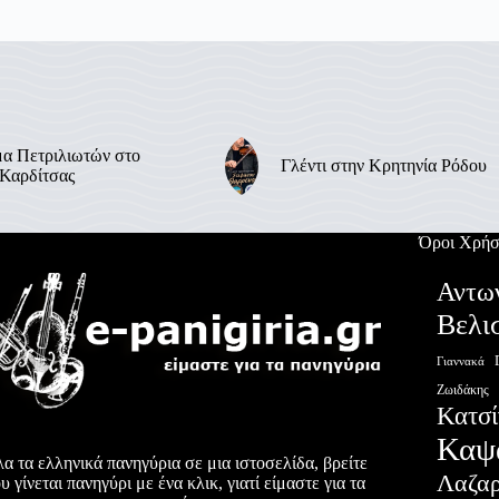
α Πετριλιωτών στο
Γλέντι στην Κρητηνία Ρόδου
 Καρδίτσας
Όροι Χρήσ
Αντω
Βελι
Γιαννακά
Ζωιδάκης
Κατσί
Καψ
α τα ελληνικά πανηγύρια σε μια ιστοσελίδα, βρείτε
Λαζα
υ γίνεται πανηγύρι με ένα κλικ, γιατί είμαστε για τα