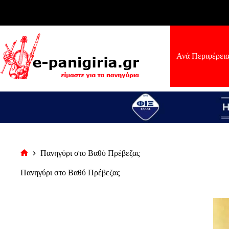
Μετάβαση
στο
περιεχόμενο
Ανά Περιφέρει
Πανηγύρι στο Βαθύ Πρέβεζας
Αρχική
σελίδα
Πανηγύρι στο Βαθύ Πρέβεζας