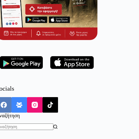
ocials
ναζήτηση
o
sults