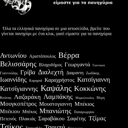
Όλα τα ελληνικά πανηγύρια σε μια ιστοσελίδα, βρείτε που
γίνεται πανηγύρι με ένα κλικ, γιατί είμαστε για τα πανηγύρια
Βέρρα
Αντωνίου
Αριστόπουλος
Βελισσάρης
Γεωργαντά
Βλαχοδήμος
Γιαννακά
Διαλεχτή
Γρίβα
Διαμαντη
Γιαννούλης
Ζωιδάκης
Ιωαννίδης
Κατσίγιαννη
Καραχρήστος
Καραμπά
Καψάλης
Κοκκώνης
Κατσίγιαννης
Λαμπάκης
Λαζαράκη
Κούνας
Μερη
Μαρκόπουλος
Μουγκοπέτρος
Μουστογιαννη
Μπέκιος
Μπανιώτης
Μπέκιου
Μπέκος
Παπαγεωργίου
Τζίμας
Σαραβάκου
Σαφέτης
Πλακιάς
Πετεινός
Τσίκος
Τσαμπά