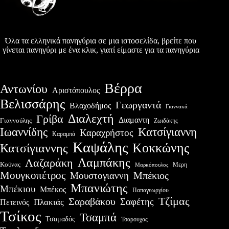
Όλα τα ελληνικά πανηγύρια σε μια ιστοσελίδα, βρείτε που
γίνεται πανηγύρι με ένα κλικ, γιατί είμαστε για τα πανηγύρια
Βέρρα
Αντωνίου
Αριστόπουλος
Βελισσάρης
Γεωργαντά
Βλαχοδήμος
Γιαννακά
Διαλεχτή
Γρίβα
Διαμαντη
Γιαννούλης
Ζωιδάκης
Ιωαννίδης
Κατσίγιαννη
Καραχρήστος
Καραμπά
Καψάλης
Κοκκώνης
Κατσίγιαννης
Λαμπάκης
Λαζαράκη
Κούνας
Μερη
Μαρκόπουλος
Μουγκοπέτρος
Μουστογιαννη
Μπέκιος
Μπανιώτης
Μπέκιου
Μπέκος
Παπαγεωργίου
Τζίμας
Σαραβάκου
Σαφέτης
Πλακιάς
Πετεινός
Τσίκος
Τσαμπά
Τσαμαδός
Τσαρουχας