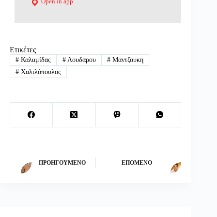
Open in app
Ετικέτες
#
Καλαμίδας
#
Λουδαρου
#
Μαντζουκη
#
Χαλιλόπουλος
ΠΡΟΗΓΟΎΜΕΝΟ
ΕΠΌΜΕΝΟ