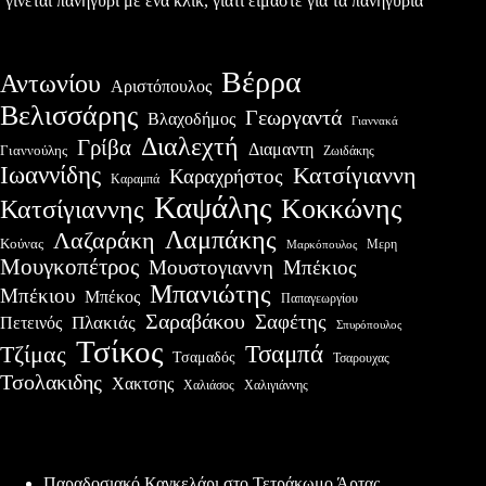
γίνεται πανηγύρι με ένα κλικ, γιατί είμαστε για τα πανηγύρια
Βέρρα
Αντωνίου
Αριστόπουλος
Βελισσάρης
Γεωργαντά
Βλαχοδήμος
Γιαννακά
Διαλεχτή
Γρίβα
Διαμαντη
Γιαννούλης
Ζωιδάκης
Ιωαννίδης
Κατσίγιαννη
Καραχρήστος
Καραμπά
Καψάλης
Κοκκώνης
Κατσίγιαννης
Λαμπάκης
Λαζαράκη
Κούνας
Μερη
Μαρκόπουλος
Μουγκοπέτρος
Μουστογιαννη
Μπέκιος
Μπανιώτης
Μπέκιου
Μπέκος
Παπαγεωργίου
Σαραβάκου
Σαφέτης
Πλακιάς
Πετεινός
Σπυρόπουλος
Τσίκος
Τσαμπά
Τζίμας
Τσαμαδός
Τσαρουχας
Τσολακιδης
Χακτσης
Χαλιάσος
Χαλιγιάννης
Πρόσφατες δημοσιεύσεις
Παραδοσιακό Καγκελάρι στο Τετράκωμο Άρτας