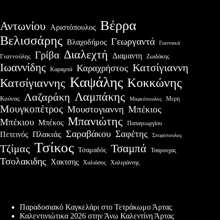
Βέρρα
Αντωνίου
Αριστόπουλος
Βελισσάρης
Γεωργαντά
Βλαχοδήμος
Γιαννακά
Διαλεχτή
Γρίβα
Διαμαντη
Γιαννούλης
Ζωιδάκης
Ιωαννίδης
Κατσίγιαννη
Καραχρήστος
Καραμπά
Καψάλης
Κοκκώνης
Κατσίγιαννης
Λαμπάκης
Λαζαράκη
Κούνας
Μερη
Μαρκόπουλος
Μουγκοπέτρος
Μουστογιαννη
Μπέκιος
Μπανιώτης
Μπέκιου
Μπέκος
Παπαγεωργίου
Σαραβάκου
Σαφέτης
Πλακιάς
Πετεινός
Σπυρόπουλος
Τσίκος
Τσαμπά
Τζίμας
Τσαμαδός
Τσαρουχας
Τσολακιδης
Χακτσης
Χαλιάσος
Χαλιγιάννης
Πρόσφατες δημοσιεύσεις
Παραδοσιακό Καγκελάρι στο Τετράκωμο Άρτας
Καλεντινιώτικα 2026 στην Άνω Καλεντίνη Άρτας