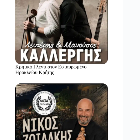
Κρητικό Γλέντι στον Εσταυρωμένο
Ηρακλείου Κρήτης