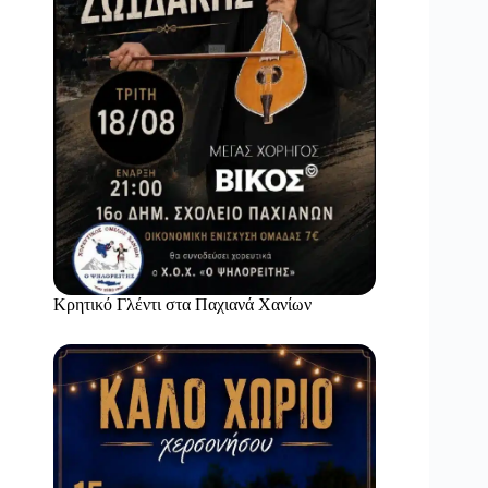
Κρητικό Γλέντι στα Παχιανά Χανίων