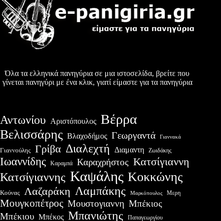
Όλα τα ελληνικά πανηγύρια σε μια ιστοσελίδα, βρείτε που
γίνεται πανηγύρι με ένα κλικ, γιατί είμαστε για τα πανηγύρια
Βέρρα
Αντωνίου
Αριστόπουλος
Βελισσάρης
Γεωργαντά
Βλαχοδήμος
Γιαννακά
Διαλεχτή
Γρίβα
Διαμαντη
Γιαννούλης
Ζωιδάκης
Ιωαννίδης
Κατσίγιαννη
Καραχρήστος
Καραμπά
Καψάλης
Κοκκώνης
Κατσίγιαννης
Λαμπάκης
Λαζαράκη
Κούνας
Μερη
Μαρκόπουλος
Μουγκοπέτρος
Μουστογιαννη
Μπέκιος
Μπανιώτης
Μπέκιου
Μπέκος
Παπαγεωργίου