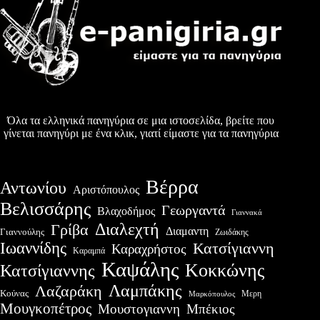
Όλα τα ελληνικά πανηγύρια σε μια ιστοσελίδα, βρείτε που
γίνεται πανηγύρι με ένα κλικ, γιατί είμαστε για τα πανηγύρια
Βέρρα
Αντωνίου
Αριστόπουλος
Βελισσάρης
Γεωργαντά
Βλαχοδήμος
Γιαννακά
Διαλεχτή
Γρίβα
Διαμαντη
Γιαννούλης
Ζωιδάκης
Ιωαννίδης
Κατσίγιαννη
Καραχρήστος
Καραμπά
Καψάλης
Κοκκώνης
Κατσίγιαννης
Λαμπάκης
Λαζαράκη
Κούνας
Μερη
Μαρκόπουλος
Μουγκοπέτρος
Μουστογιαννη
Μπέκιος