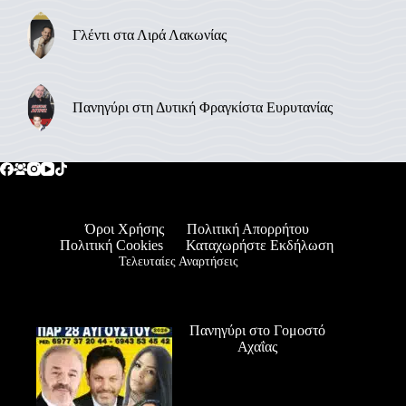
Γλέντι στα Λιρά Λακωνίας
Πανηγύρι στη Δυτική Φραγκίστα Ευρυτανίας
Όροι Χρήσης
Πολιτική Απορρήτου
Πολιτική Cookies
Καταχωρήστε Εκδήλωση
Τελευταίες Αναρτήσεις
Πανηγύρι στο Γομοστό
Αχαΐας