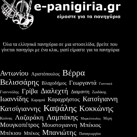
Όλα τα ελληνικά πανηγύρια σε μια ιστοσελίδα, βρείτε που
γίνεται πανηγύρι με ένα κλικ, γιατί είμαστε για τα πανηγύρια
Βέρρα
Αντωνίου
Αριστόπουλος
Βελισσάρης
Γεωργαντά
Βλαχοδήμος
Γιαννακά
Διαλεχτή
Γρίβα
Διαμαντη
Γιαννούλης
Ζωιδάκης
Ιωαννίδης
Κατσίγιαννη
Καραχρήστος
Καραμπά
Καψάλης
Κοκκώνης
Κατσίγιαννης
Λαμπάκης
Λαζαράκη
Κούνας
Μερη
Μαρκόπουλος
Μουγκοπέτρος
Μουστογιαννη
Μπέκιος
Μπανιώτης
Μπέκιου
Μπέκος
Παπαγεωργίου