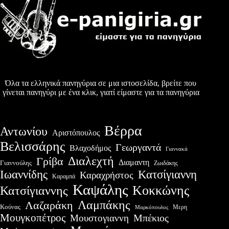
Όλα τα ελληνικά πανηγύρια σε μια ιστοσελίδα, βρείτε που
γίνεται πανηγύρι με ένα κλικ, γιατί είμαστε για τα πανηγύρια
Βέρρα
Αντωνίου
Αριστόπουλος
Βελισσάρης
Γεωργαντά
Βλαχοδήμος
Γιαννακά
Διαλεχτή
Γρίβα
Διαμαντη
Γιαννούλης
Ζωιδάκης
Ιωαννίδης
Κατσίγιαννη
Καραχρήστος
Καραμπά
Καψάλης
Κοκκώνης
Κατσίγιαννης
Λαμπάκης
Λαζαράκη
Κούνας
Μερη
Μαρκόπουλος
Μουγκοπέτρος
Μουστογιαννη
Μπέκιος